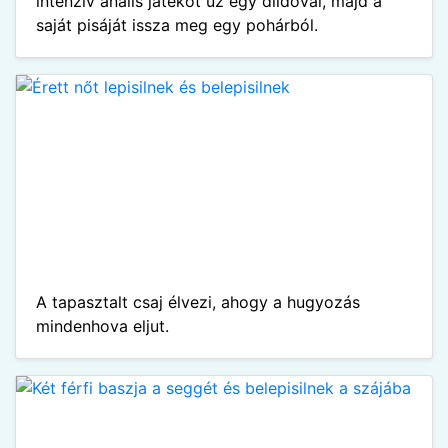
intenzív anális játékot űz egy dildóval, majd a
saját pisáját issza meg egy pohárból.
A tapasztalt csaj élvezi, ahogy a hugyozás
mindenhova eljut.