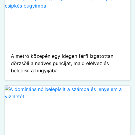
A metró közepén egy idegen férfi izgatottan
dörzsöli a nedves punciját, majd elélvez és
belepisil a bugyijába.