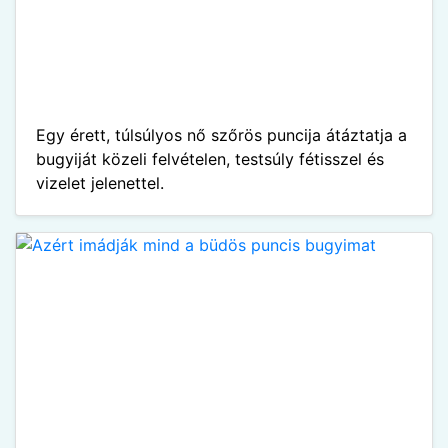
Egy érett, túlsúlyos nő szőrös puncija átáztatja a
bugyiját közeli felvételen, testsúly fétisszel és
vizelet jelenettel.