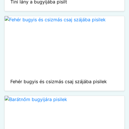
Tini lány a bugyijába pisilt
Fehér bugyis és csizmás csaj szájába pisilek