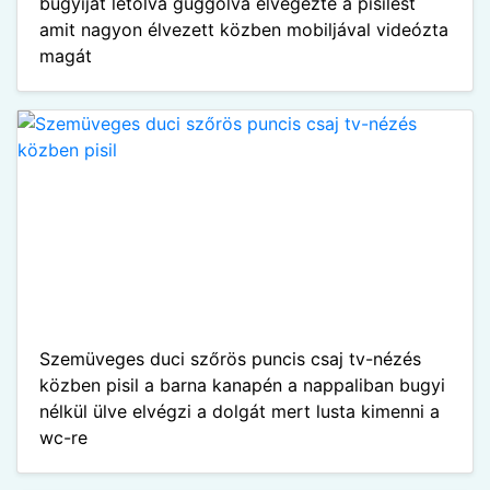
bugyiját letolva guggolva elvégezte a pisilést
amit nagyon élvezett közben mobiljával videózta
magát
Szemüveges duci szőrös puncis csaj tv-nézés
közben pisil a barna kanapén a nappaliban bugyi
nélkül ülve elvégzi a dolgát mert lusta kimenni a
wc-re