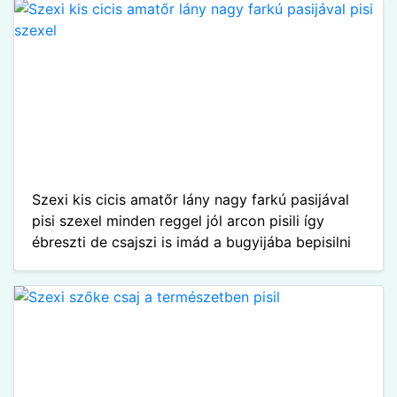
Szexi kis cicis amatőr lány nagy farkú pasijával
pisi szexel minden reggel jól arcon pisili így
ébreszti de csajszi is imád a bugyijába bepisilni