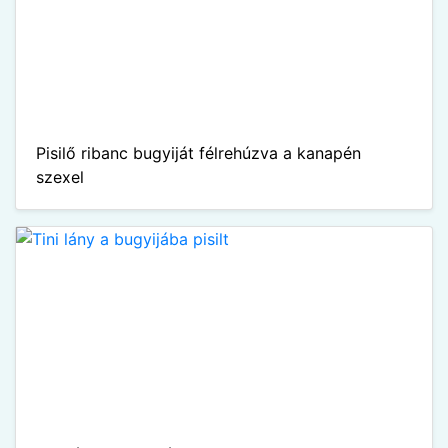
Pisilő ribanc bugyiját félrehúzva a kanapén
szexel