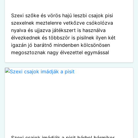
Szexi szőke és vörös hajú leszbi csajok pisi
szexelnek meztelenre vetkőzve csókolózva
nyalva és ujjazva játékszert is használva
élvezkednek és többször is pisilnek ilyen két
igazán jó barátnő mindenben kölcsönösen
megosztoznak nagy élvezettel egymással
Szexi csajok imádják a pisit bárhol bármikor