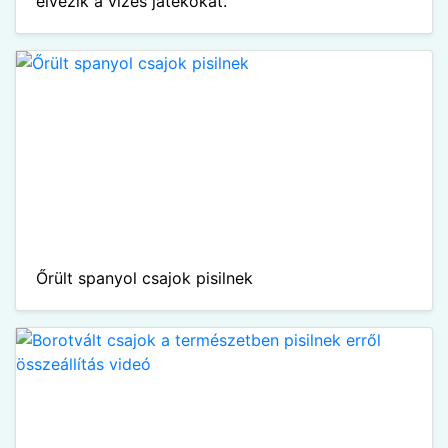
élvezik a vizes játékokat.
Őrült spanyol csajok pisilnek