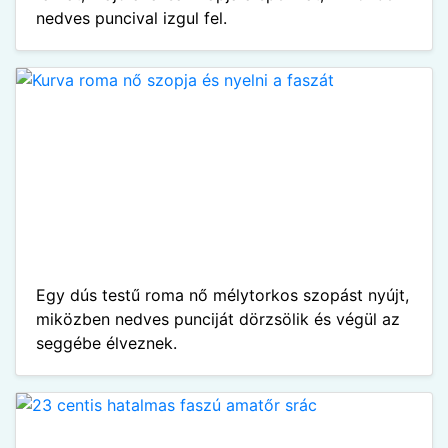
nedves puncival izgul fel.
Egy dús testű roma nő mélytorkos szopást nyújt,
miközben nedves punciját dörzsölik és végül az
seggébe élveznek.