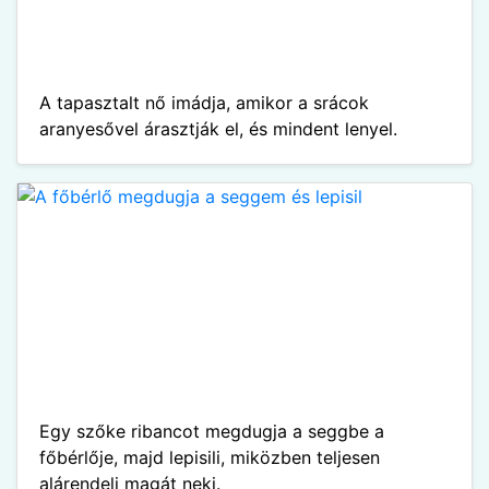
A tapasztalt nő imádja, amikor a srácok
aranyesővel árasztják el, és mindent lenyel.
Egy szőke ribancot megdugja a seggbe a
főbérlője, majd lepisili, miközben teljesen
alárendeli magát neki.