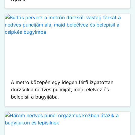
A metró közepén egy idegen férfi izgatottan
dörzsöli a nedves punciját, majd elélvez és
belepisil a bugyijába.