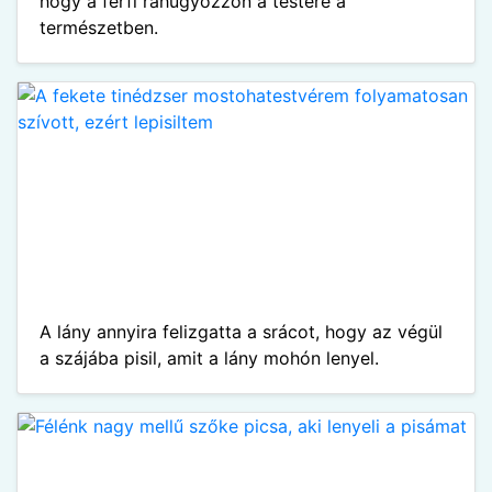
hogy a férfi ráhugyozzon a testére a
természetben.
A lány annyira felizgatta a srácot, hogy az végül
a szájába pisil, amit a lány mohón lenyel.