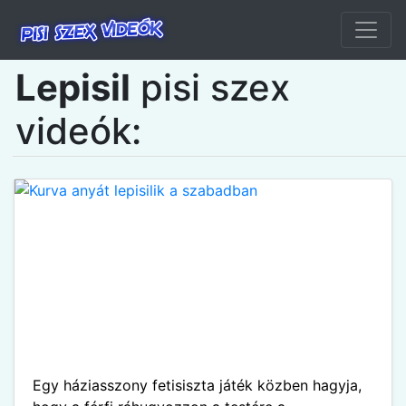
Lepisil
pisi szex
videók:
Egy háziasszony fetisiszta játék közben hagyja,