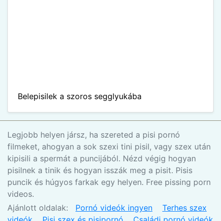
Belepisilek a szoros segglyukába
Legjobb helyen jársz, ha szereted a pisi pornó
filmeket, ahogyan a sok szexi tini pisil, vagy szex után
kipisili a spermát a puncijából. Nézd végig hogyan
pisilnek a tinik és hogyan isszák meg a pisit. Pisis
puncik és húgyos farkak egy helyen. Free pissing porn
videos.
Ajánlott oldalak:
Pornó videók ingyen
Terhes szex
videók
Pisi szex és pisipornó
Családi pornó videók