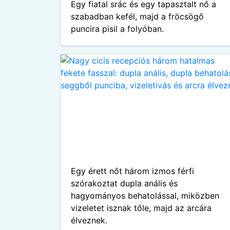
Egy fiatal srác és egy tapasztalt nő a
szabadban kefél, majd a fröcsögő
puncira pisil a folyóban.
Egy érett nőt három izmos férfi
szórakoztat dupla anális és
hagyományos behatolással, miközben
vizeletet isznak tőle, majd az arcára
élveznek.