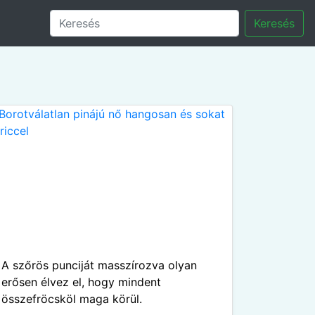
Keresés
A szőrös punciját masszírozva olyan
erősen élvez el, hogy mindent
összefröcsköl maga körül.