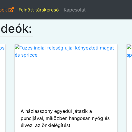
épek
Felnőtt társkereső
Kapcsolat
ideók:
A háziasszony egyedül játszik a
puncijával, miközben hangosan nyög és
élvezi az önkielégítést.