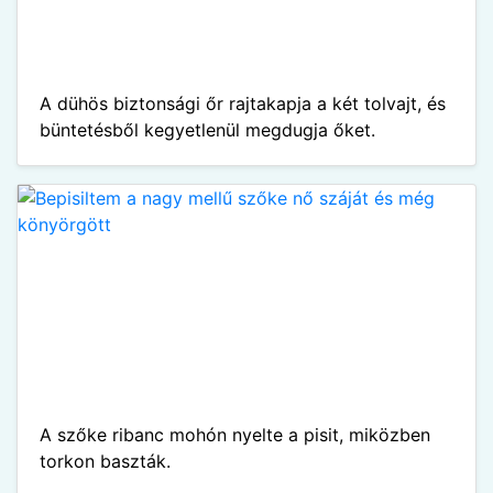
A dühös biztonsági őr rajtakapja a két tolvajt, és
büntetésből kegyetlenül megdugja őket.
A szőke ribanc mohón nyelte a pisit, miközben
torkon baszták.