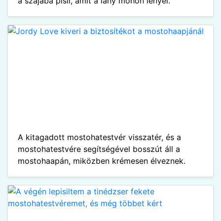
a szájába pisil, amit a lány mohón lenyel.
A kitagadott mostohatestvér visszatér, és a
mostohatestvére segítségével bosszút áll a
mostohaapán, miközben krémesen élveznek.