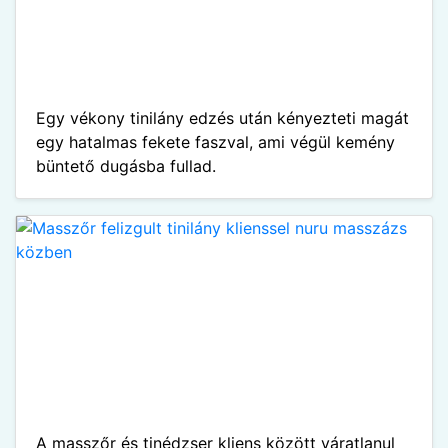
Egy vékony tinilány edzés után kényezteti magát
egy hatalmas fekete faszval, ami végül kemény
büntető dugásba fullad.
A masszőr és tinédzser kliens között váratlanul