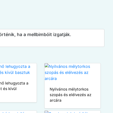
rténik, ha a mellbimbóit izgatják.
nő lehugyozta a
t és kívül
Nyilvános mélytorkos
k
szopás és elélvezés az
arcára