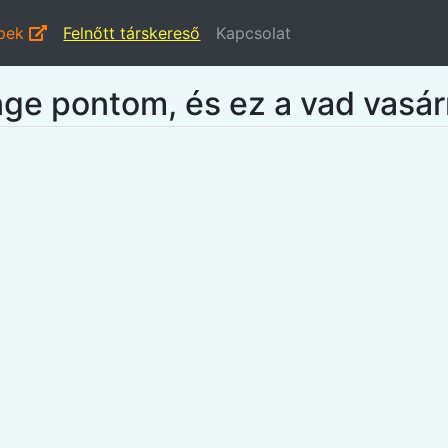
épek
Felnőtt társkereső
Kapcsolat
ge pontom, és ez a vad vasár