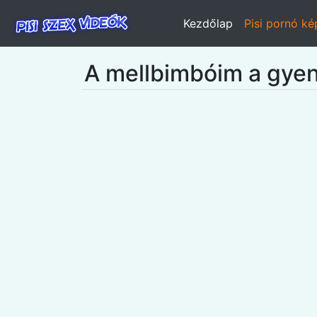
Kezdőlap
Pisi pornó k
A mellbimbóim a gyen