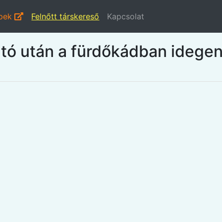
épek
Felnőtt társkereső
Kapcsolat
utó után a fürdőkádban idegent