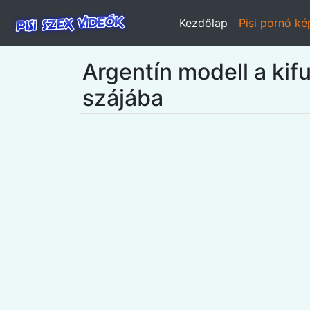
Kezdőlap
Pisi pornó k
Argentín modell a kif
szájába