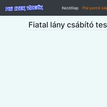
Kezdőlap
Pisi pornó k
Fiatal lány csábító te