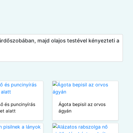
fürdőszobában, majd olajos testével kényezteti a
ő és puncinyírás
Ágota bepisil az orvos
et alatt
ágyán