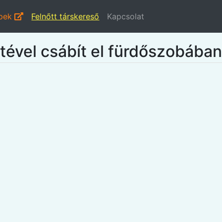
épek
Felnőtt társkereső
Kapcsolat
stével csábít el fürdőszobában