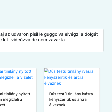
aj az udvaron pisil le guggolva elvégzi a dolgát
e lett videózva de nem zavarta
i tinilány nyitott
Dús testű tinilány ivásra
n megízleli a
kényszerítik és arcra
ízét
élveznek