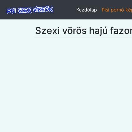
Kezdőlap
Pisi pornó k
Szexi vörös hajú fazon