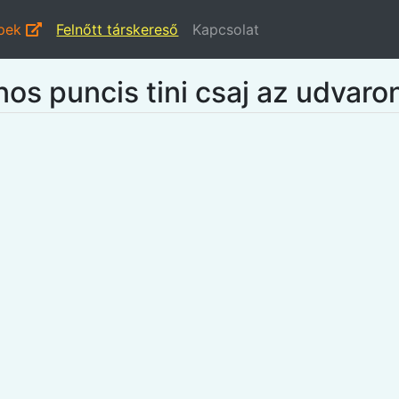
épek
Felnőtt társkereső
Kapcsolat
os puncis tini csaj az udvaron