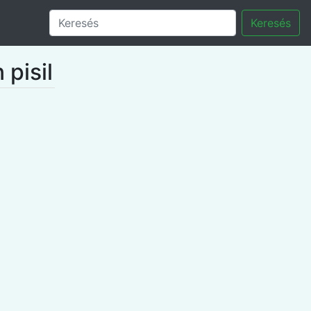
Keresés
 pisil