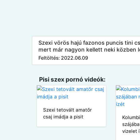
Szexi vörös hajú fazonos puncis tini cs
mert már nagyon kellett neki közben l
Feltöltés: 2022.06.09
Pisi szex pornó videók:
Szexi tetovált amatőr
csaj imádja a pisit
Kolumbia
szájába
vizelet 